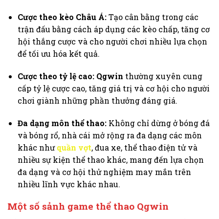
Cược theo kèo Châu Á:
Tạo cân bằng trong các
trận đấu bằng cách áp dụng các kèo chấp, tăng cơ
hội thắng cược và cho người chơi nhiều lựa chọn
để tối ưu hóa kết quả.
Cược theo tỷ lệ cao: Qgwin
thường xuyên cung
cấp tỷ lệ cược cao, tăng giá trị và cơ hội cho người
chơi giành những phần thưởng đáng giá.
Đa dạng môn thể thao:
Không chỉ dừng ở bóng đá
và bóng rổ, nhà cái mở rộng ra đa dạng các môn
khác như
quần vợt
, đua xe, thể thao điện tử và
nhiều sự kiện thể thao khác, mang đến lựa chọn
đa dạng và cơ hội thử nghiệm may mắn trên
nhiều lĩnh vực khác nhau.
Một số sảnh game thể thao Qgwin