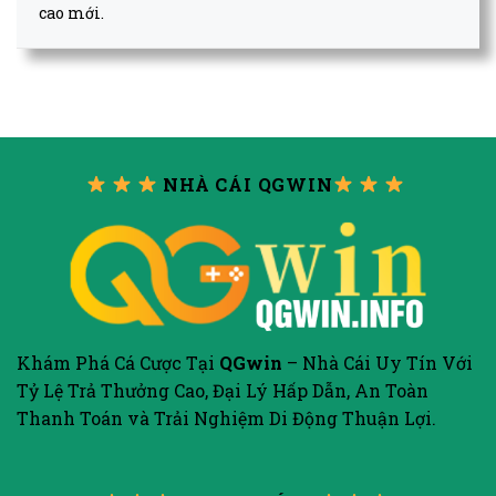
cao mới.
NHÀ CÁI QGWIN
Khám Phá Cá Cược Tại
QGwin
– Nhà Cái Uy Tín Với
Tỷ Lệ Trả Thưởng Cao, Đại Lý Hấp Dẫn, An Toàn
Thanh Toán và Trải Nghiệm Di Động Thuận Lợi.