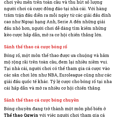
chơi yêu mến trên toàn cầu và thu hút số lượng
người chơi cá cược đông đảo tại nhà cái. Với hàng
trăm trận đấu diễn ra mỗi ngày từ các giải đấu đỉnh
cao như Ngoại hạng Anh, Serie A đến những giải
đấu nhỏ hơn, người chơi dễ dàng tìm kiếm những
kèo cược hấp dẫn, mở ra cơ hội chiến thắng lớn.
Sảnh thể thao cá cược bóng rổ
Bóng rổ, một môn thể thao được ưa chuộng và hâm
mộ rộng rãi trên toàn cầu, đem lại nhiều niềm vui.
Tại nhà cái, người chơi có thể tham gia cá cược vào
các sân chơi lớn như NBA, Euroleague cũng như các
giải đấu quốc tế khác. Tỷ lệ cược cho bóng rổ tại nha
cái hấp dẫn và mở ra nhiều cơ hội chiến thắng.
Sảnh thể thao cá cược bóng chuyền
Bóng chuyền đang trở thành một môn phổ biến ở
Thể thao Qgwin
với việc người chơi tham gia cá