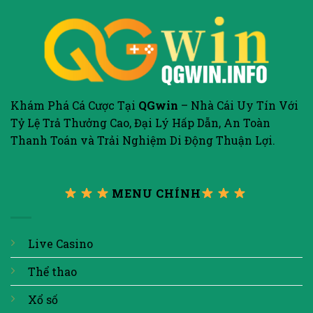
Khám Phá Cá Cược Tại
QGwin
– Nhà Cái Uy Tín Với
Tỷ Lệ Trả Thưởng Cao, Đại Lý Hấp Dẫn, An Toàn
Thanh Toán và Trải Nghiệm Di Động Thuận Lợi.
MENU CHÍNH
Live Casino
Thể thao
Xổ số