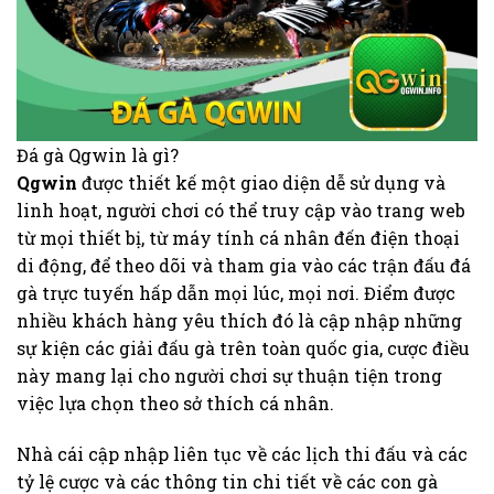
Đá gà Qgwin là gì?
Qgwin
được thiết kế một giao diện dễ sử dụng và
linh hoạt, người chơi có thể truy cập vào trang web
từ mọi thiết bị, từ máy tính cá nhân đến điện thoại
di động, để theo dõi và tham gia vào các trận đấu đá
gà trực tuyến hấp dẫn mọi lúc, mọi nơi. Điểm được
nhiều khách hàng yêu thích đó là cập nhập những
sự kiện các giải đấu gà trên toàn quốc gia, cược điều
này mang lại cho người chơi sự thuận tiện trong
việc lựa chọn theo sở thích cá nhân.
Nhà cái cập nhập liên tục về các lịch thi đấu và các
tỷ lệ cược và các thông tin chi tiết về các con gà