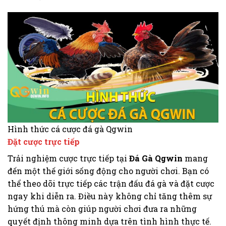
Hình thức cá cược đá gà Qgwin
Đặt cược trực tiếp
Trải nghiệm cược trực tiếp tại
Đá Gà Qgwin
mang
đến một thế giới sống động cho người chơi. Bạn có
thể theo dõi trực tiếp các trận đấu đá gà và đặt cược
ngay khi diễn ra. Điều này không chỉ tăng thêm sự
hứng thú mà còn giúp người chơi đưa ra những
quyết định thông minh dựa trên tình hình thực tế.