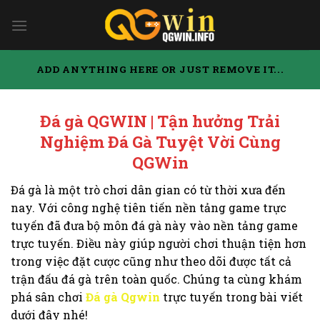
Skip
to
content
ADD ANYTHING HERE OR JUST REMOVE IT...
Đá gà QGWIN | Tận hưởng Trải
Nghiệm Đá Gà Tuyệt Vời Cùng
QGWin
Đá gà là một trò chơi dân gian có từ thời xưa đến
nay. Với công nghệ tiên tiến nền tảng game trực
tuyến đã đưa bộ môn đá gà này vào nền tảng game
trực tuyến. Điều này giúp người chơi thuận tiện hơn
trong việc đặt cược cũng như theo dõi được tất cả
trận đấu đá gà trên toàn quốc. Chúng ta cùng khám
phá sân chơi
Đá gà Qgwin
trực tuyến trong bài viết
dưới đây nhé!