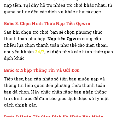
nạp tiền. Tại đây hỗ trợ nhiều trò chơi khác nhau, từ
game online đến các dịch vụ khác như cá cược.
Bước 3: Chọn Hình Thức Nạp Tiền Qgwin
Sau khi chọn trò chơi, bạn sẽ chọn phương thức
thanh toán phù hợp.
Nạp tiền Qgwin
cung cấp
nhiều lựa chọn thanh toán như thẻ cào điện thoại,
chuyển khoản
24/7
,
ví điện tử và các hình thức giao
dịch khác.
Bước 4: Nhập Thông Tin Và Gửi Đơn
Tiếp theo, bạn cần nhập số tiền bạn muốn nạp và
thông tin liên quan đến phương thức thanh toán
bạn đã chọn. Hãy chắc chắn rằng bạn nhập thông
tin chính xác để đảm bảo giao dịch được xử lý một
cách chính xác.
Bước 5: Hoàn Tất Giao Dịch Và Nhận Xác Nhận