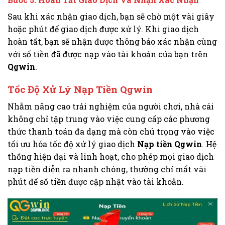
Sau khi xác nhận giao dịch, bạn sẽ chờ một vài giây
hoặc phút để giao dịch được xử lý. Khi giao dịch
hoàn tất, bạn sẽ nhận được thông báo xác nhận cùng
với số tiền đã được nạp vào tài khoản của bạn trên
Qgwin
.
Tốc Độ Xử Lý Nạp Tiền Qgwin
Nhằm nâng cao trải nghiệm của người chơi, nhà cái
không chỉ tập trung vào việc cung cấp các phương
thức thanh toán đa dạng mà còn chú trọng vào việc
tối ưu hóa tốc độ xử lý giao dịch
Nạp tiền Qgwin
. Hệ
thống hiện đại và linh hoạt, cho phép mọi giao dịch
nạp tiền diễn ra nhanh chóng, thường chỉ mất vài
phút để số tiền được cập nhật vào tài khoản.