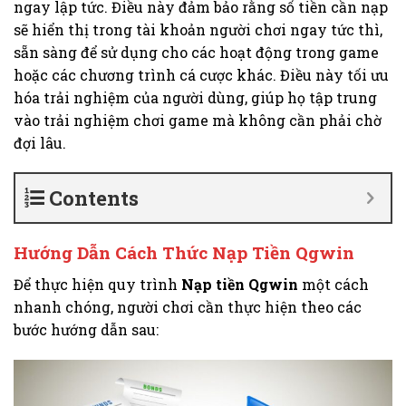
ngay lập tức. Điều này đảm bảo rằng số tiền cần nạp
sẽ hiển thị trong tài khoản người chơi ngay tức thì,
sẵn sàng để sử dụng cho các hoạt động trong game
hoặc các chương trình cá cược khác. Điều này tối ưu
hóa trải nghiệm của người dùng, giúp họ tập trung
vào trải nghiệm chơi game mà không cần phải chờ
đợi lâu.
Contents
Hướng Dẫn Cách Thức Nạp Tiền Qgwin
Để thực hiện quy trình
Nạp tiền Qgwin
một cách
nhanh chóng, người chơi cần thực hiện theo các
bước hướng dẫn sau: