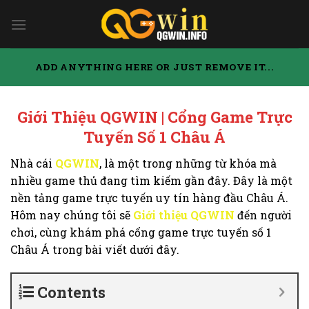
Skip
to
content
ADD ANYTHING HERE OR JUST REMOVE IT...
Giới Thiệu QGWIN | Cổng Game Trực
Tuyến Số 1 Châu Á
Nhà cái
QGWIN
, là một trong những từ khóa mà
nhiều game thủ đang tìm kiếm gần đây. Đây là một
nền tảng game trực tuyến uy tín hàng đầu Châu Á.
Hôm nay chúng tôi sẽ
Giới thiệu QGWIN
đến người
chơi, cùng khám phá cổng game trực tuyến số 1
Châu Á trong bài viết dưới đây.
Contents