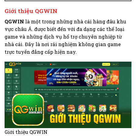
Giới thiệu QGWIN
QGWIN
là một trong những nhà cái hàng đâu khu
vực châu Á. được biết đến với đa dạng các thể loại
game và những dịch vụ hổ trợ chuyên nghiệp từ
nhà cái. Đây là nơi rải nghiệm không gian game
trực tuyến đẳng cấp hiện nay.
Giới thiệu QGWIN