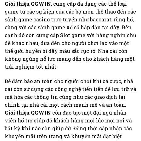
Giới thiệu QGWIN
, cung cấp đa dạng các thể loại
game từ các sự kiện của các bộ môn thể thao đến các
sảnh game casino trực tuyến như baccarat, rồng hổ,
cùng với các sảnh game xổ số hấp dẫn tại đây. Bên
cạnh đó còn cung cấp Slot game với hàng nghìn chủ
đề khác nhau, đưa đến cho người chơi lạc vào một
thế giới huyền bí đầy màu sắc rực rở. Nhà cái còn
không ngừng nổ lực mang đến cho khách hàng một
trải nghiệm tốt nhất.
Để đảm bảo an toàn cho người chơi khi cá cược, nhà
cái còn sử dụng các công nghệ tiến tiến để lưu trữ và
mã hóa các thông tin cũng như các giao dịch tài
chính tại nhà cái một cách mạnh mẽ và an toàn.
Giới thiệu QGWIN
còn đạo tạo một đội ngũ nhân
viên hổ trợ giúp đỡ khách hàng mọi lúc mọi nơi và
bất kỳ khi nào cần giúp đỡ. Đồng thời cập nhập các
khuyến mãi trên trang và khuyến mãi đặt biệt