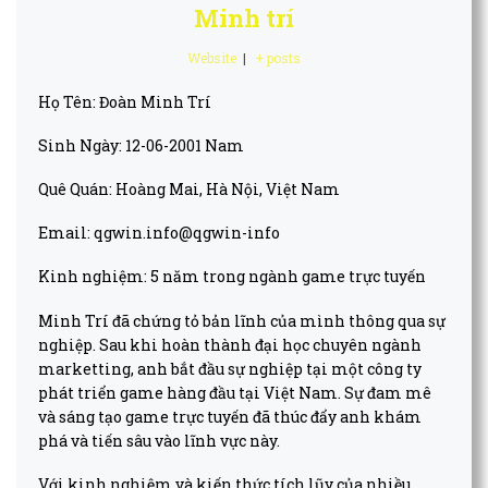
Minh trí
Website
|
+ posts
Họ Tên: Đoàn Minh Trí
Sinh Ngày: 12-06-2001 Nam
Quê Quán: Hoàng Mai, Hà Nội, Việt Nam
Email: qgwin.info@qgwin-info
Kinh nghiệm: 5 năm trong ngành game trực tuyến
Minh Trí đã chứng tỏ bản lĩnh của mình thông qua sự
nghiệp. Sau khi hoàn thành đại học chuyên ngành
marketting, anh bắt đầu sự nghiệp tại một công ty
phát triển game hàng đầu tại Việt Nam. Sự đam mê
và sáng tạo game trực tuyến đã thúc đẩy anh khám
phá và tiến sâu vào lĩnh vực này.
Với kinh nghiệm và kiến thức tích lũy của nhiều