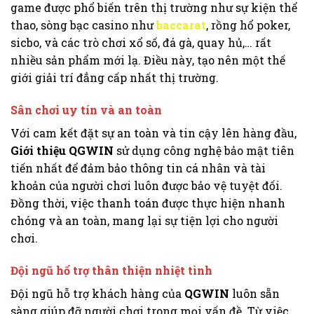
game được phổ biến trên thị trường như sự kiện thể
thao, sòng bạc casino như
baccarat
, rồng hổ poker,
sicbo, và các trò chơi xổ số, đá gà, quay hủ,… rất
nhiều sản phẩm mới lạ. Điều này, tạo nên một thế
giới giải trí đẳng cấp nhất thị trường.
Sân chơi uy tín và an toàn
Với cam kết đặt sự an toàn và tin cậy lên hàng đầu,
Giới thiệu QGWIN
sử dụng công nghệ bảo mật tiên
tiến nhất để đảm bảo thông tin cá nhân và tài
khoản của người chơi luôn được bảo vệ tuyệt đối.
Đồng thời, việc thanh toán được thực hiện nhanh
chóng và an toàn, mang lại sự tiện lợi cho người
chơi.
Đội ngũ hổ trợ thân thiện nhiệt tình
Đội ngũ hỗ trợ khách hàng của
QGWIN
luôn sẵn
sàng giúp đỡ người chơi trong mọi vấn đề. Từ việc